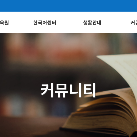
육원
한국어센터
생활안내
커
말
한국어센터 소개
비자/출입국
공
시는길
정규과정
기숙사
특별과정
시간제 취업
자주 
커뮤니티
입학 및 등록
포토